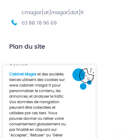
cmagar[at]magar[dot]fr
03 88 78 96 69
Plan du site
Accueil
Cabinet Magar
et des sociétés
Création d’entreprise
tierces utilisent des cookies sur
www.cabinet-magar.fr
pour
Développement d’entreprise
personnaliser le contenu, les
annonces, et analyser le trafic.
À propos
Vos données de navigation
Actualités
peuvent être collectées et
utilisées par ces tiers. Vous
Contact
pouvez donner ou retirer votre
consentement globalement ou
par finalité en cliquant sur
"Accepter", "Refuser" ou "Gérer