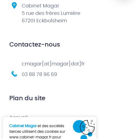
Cabinet Magar
5 rue des frères Lumière
67201 Eckbolsheim
Contactez-nous
cmagar[at]magar[dot]fr
03 88 78 96 69
Plan du site
Accueil
Cabinet Magar
et des sociétés
Création d’entreprise
tierces utilisent des cookies sur
www.cabinet-magar.fr
pour
Développement d’entreprise