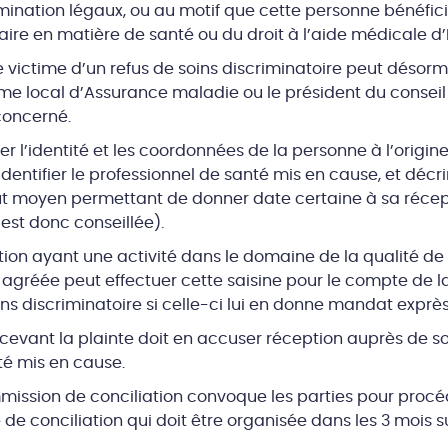
imination légaux, ou au motif que cette personne bénéfici
re en matière de santé ou du droit à l’aide médicale d’E
 victime d’un refus de soins discriminatoire peut désorma
sme local d’Assurance maladie ou le président du conseil 
concerné.
r l’identité et les coordonnées de la personne à l’origine 
entifier le professionnel de santé mis en cause, et décrir
ut moyen permettant de donner date certaine à sa récept
t donc conseillée).
ation ayant une activité dans le domaine de la qualité de 
gréée peut effectuer cette saisine pour le compte de l
ins discriminatoire si celle-ci lui en donne mandat exprès
 recevant la plainte doit en accuser réception auprès de s
té mis en cause.
mission de conciliation convoque les parties pour procéd
de conciliation qui doit être organisée dans les 3 mois s