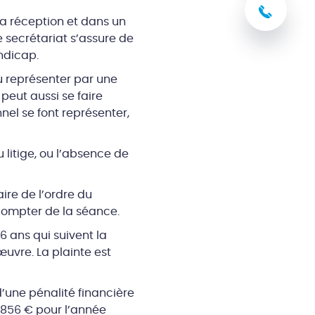
03 8
a réception et dans un
e secrétariat s’assure de
andicap.
ou représenter par une
eut aussi se faire
nnel se font représenter,
 litige, ou l’absence de
ire de l’ordre du
 compter de la séance.
6 ans qui suivent la
uvre. La plainte est
’une pénalité financière
 856 € pour l’année