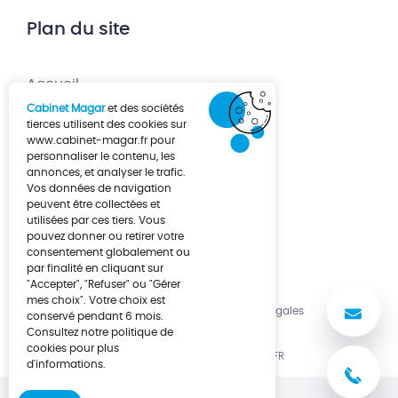
Plan du site
Accueil
Cabinet Magar
et des sociétés
Création d’entreprise
tierces utilisent des cookies sur
www.cabinet-magar.fr
pour
Développement d’entreprise
personnaliser le contenu, les
annonces, et analyser le trafic.
À propos
Vos données de navigation
Actualités
peuvent être collectées et
utilisées par ces tiers. Vous
Contact
pouvez donner ou retirer votre
consentement globalement ou
par finalité en cliquant sur
"Accepter", "Refuser" ou "Gérer
mes choix". Votre choix est
No
Politique de cookies
Mentions légales
conservé pendant 6 mois.
Consultez notre politique de
cookies pour plus
UNE RÉALISATION LUCYAN.FR
d'informations.
03