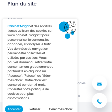
Plan du site
Accueil
Cabinet Magar
et des sociétés
Création d’entreprise
tierces utilisent des cookies sur
www.cabinet-magar.fr
pour
Développement d’entreprise
personnaliser le contenu, les
annonces, et analyser le trafic.
À propos
Vos données de navigation
Actualités
peuvent être collectées et
utilisées par ces tiers. Vous
Contact
pouvez donner ou retirer votre
consentement globalement ou
par finalité en cliquant sur
"Accepter", "Refuser" ou "Gérer
mes choix". Votre choix est
No
Politique de cookies
Mentions légales
conservé pendant 6 mois.
Consultez notre politique de
cookies pour plus
UNE RÉALISATION LUCYAN.FR
d'informations.
03
Accepter
Refuser
Gérer mes choix