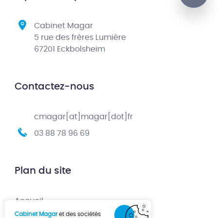
Cabinet Magar
5 rue des frères Lumière
67201 Eckbolsheim
Contactez-nous
cmagar[at]magar[dot]fr
03 88 78 96 69
Plan du site
Accueil
Cabinet Magar
et des sociétés
Création d’entreprise