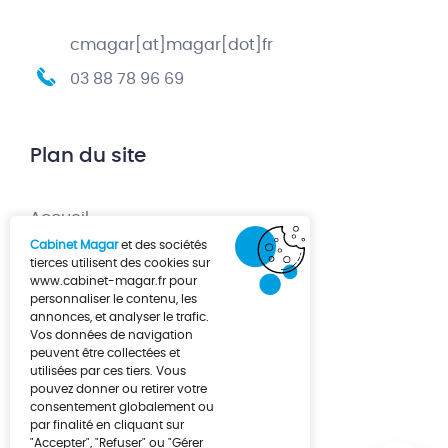
cmagar[at]magar[dot]fr
03 88 78 96 69
Plan du site
Accueil
Cabinet Magar
et des sociétés
Création d’entreprise
tierces utilisent des cookies sur
www.cabinet-magar.fr
pour
Développement d’entreprise
personnaliser le contenu, les
annonces, et analyser le trafic.
À propos
Vos données de navigation
Actualités
peuvent être collectées et
utilisées par ces tiers. Vous
Contact
pouvez donner ou retirer votre
consentement globalement ou
par finalité en cliquant sur
"Accepter", "Refuser" ou "Gérer