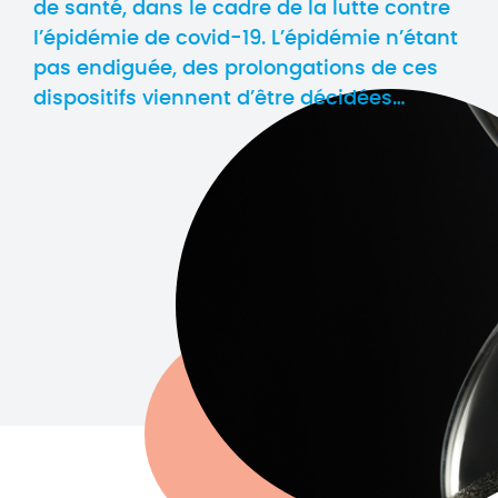
de santé, dans le cadre de la lutte contre
l’épidémie de covid-19. L’épidémie n’étant
pas endiguée, des prolongations de ces
dispositifs viennent d’être décidées…