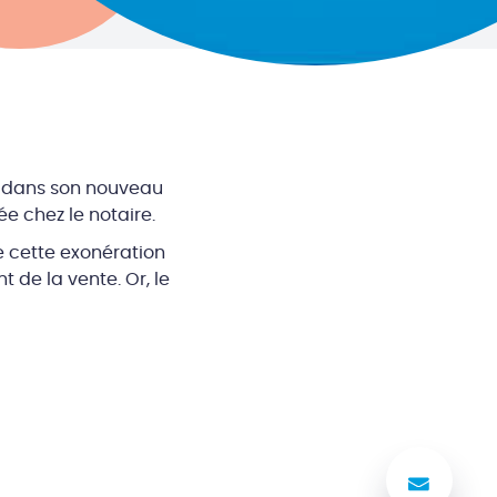
e dans son nouveau
e chez le notaire.
e cette exonération
de la vente. Or, le
Nous