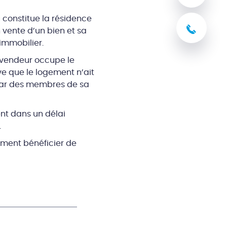
 constitue la résidence
03 8
 vente d’un bien et sa
immobilier.
e vendeur occupe le
ve que le logement n’ait
 par des membres de sa
ent dans un délai
.
vement bénéficier de