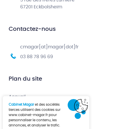
5 rue des frères Lumière
67201 Eckbolsheim
Contactez-nous
cmagar[at]magar[dot]fr
03 88 78 96 69
Plan du site
Accueil
Cabinet Magar
et des sociétés
Création d’entreprise
tierces utilisent des cookies sur
www.cabinet-magar.fr
pour
Développement d’entreprise
personnaliser le contenu, les
annonces, et analyser le trafic.
À propos