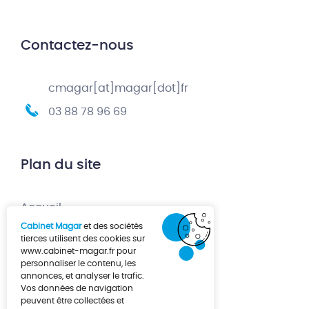
Contactez-nous
cmagar[at]magar[dot]fr
03 88 78 96 69
Plan du site
Accueil
Cabinet Magar
et des sociétés
Création d’entreprise
tierces utilisent des cookies sur
www.cabinet-magar.fr
pour
Développement d’entreprise
personnaliser le contenu, les
annonces, et analyser le trafic.
À propos
Vos données de navigation
Actualités
peuvent être collectées et