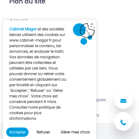
Plan du site
Accueil
Cabinet Magar
et des sociétés
Création d’entreprise
tierces utilisent des cookies sur
www.cabinet-magar.fr
pour
Développement d’entreprise
personnaliser le contenu, les
annonces, et analyser le trafic.
À propos
Vos données de navigation
Actualités
peuvent être collectées et
utilisées par ces tiers. Vous
Contact
pouvez donner ou retirer votre
consentement globalement ou
par finalité en cliquant sur
"Accepter", "Refuser" ou "Gérer
mes choix". Votre choix est
No
Politique de cookies
Mentions légales
conservé pendant 6 mois.
Consultez notre politique de
cookies pour plus
UNE RÉALISATION LUCYAN.FR
d'informations.
03
Accepter
Refuser
Gérer mes choix