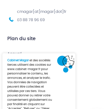
cmagar[at]magar[dot]fr
03 88 78 96 69
Plan du site
Accueil
Cabinet Magar
et des sociétés
Création d’entreprise
tierces utilisent des cookies sur
www.cabinet-magar.fr
pour
Développement d’entreprise
personnaliser le contenu, les
annonces, et analyser le trafic.
À propos
Vos données de navigation
Actualités
peuvent être collectées et
utilisées par ces tiers. Vous
Contact
pouvez donner ou retirer votre
consentement globalement ou
par finalité en cliquant sur
"Accepter", "Refuser" ou "Gérer