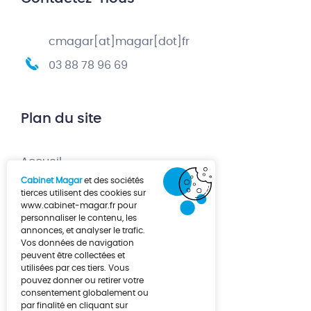
cmagar[at]magar[dot]fr
03 88 78 96 69
Plan du site
Accueil
Cabinet Magar
et des sociétés
Création d’entreprise
tierces utilisent des cookies sur
www.cabinet-magar.fr
pour
Développement d’entreprise
personnaliser le contenu, les
annonces, et analyser le trafic.
À propos
Vos données de navigation
Actualités
peuvent être collectées et
utilisées par ces tiers. Vous
Contact
pouvez donner ou retirer votre
consentement globalement ou
par finalité en cliquant sur