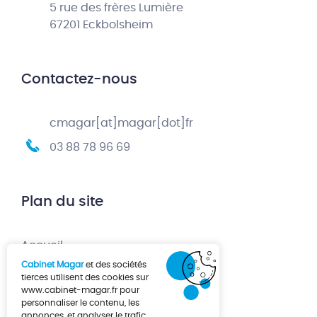
5 rue des frères Lumière
67201 Eckbolsheim
Contactez-nous
cmagar[at]magar[dot]fr
03 88 78 96 69
Plan du site
Accueil
Cabinet Magar
et des sociétés
Création d’entreprise
tierces utilisent des cookies sur
www.cabinet-magar.fr
pour
Développement d’entreprise
personnaliser le contenu, les
annonces, et analyser le trafic.