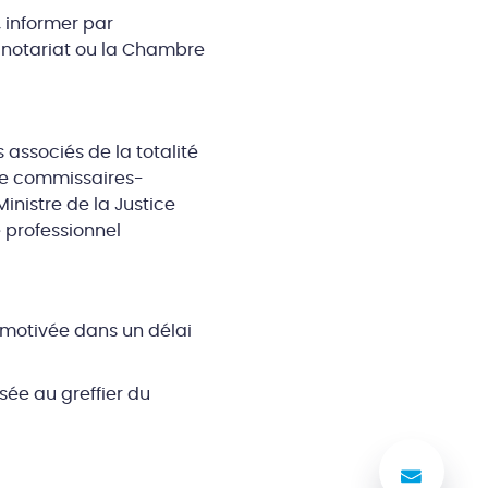
, informer par
u notariat ou la Chambre
 associés de la totalité
u de commissaires-
Ministre de la Justice
e professionnel
n motivée dans un délai
sée au greffier du
Nous