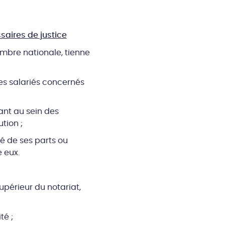
aires de justice
ambre nationale, tienne
res salariés concernés
çant au sein des
tion ;
té de ses parts ou
e eux.
upérieur du notariat,
té ;