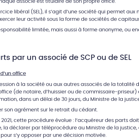
haque associé est titulaire de son propre office.
rcice libéral (SEL), il s’agit d’une société qui permet a
exercer leur activité sous la forme de sociétés de capitaux
esponsabilité limitée, mais aussi à forme anonyme, ou en
rts par un associé de SCP ou de SEL
 d’un office
ession à la société ou aux autres associés de la totalité 
 office (de notaire, d’huissier ou de commissaire-priseur) 
mation, dans un délai de 30 jours, du Ministre de la justi
er son agrément sur le retrait du cédant.
 2021, cette procédure évolue : l’acquéreur des parts doi
e, la déclarer par téléprocédure au Ministre de la justice,
our s’y opposer par une décision motivée.