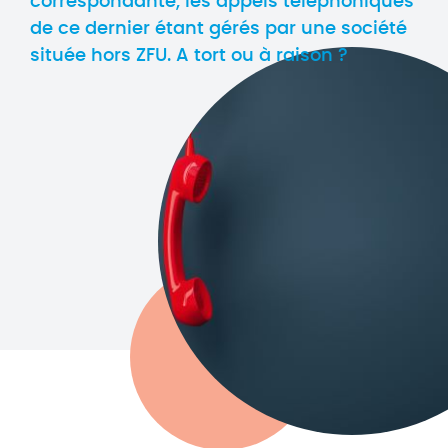
correspondante, les appels téléphoniques
de ce dernier étant gérés par une société
située hors ZFU. A tort ou à raison ?