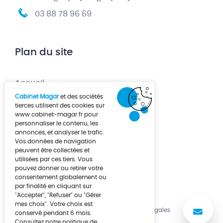
03 88 78 96 69
Plan du site
Accueil
Cabinet Magar
et des sociétés
Création d’entreprise
tierces utilisent des cookies sur
www.cabinet-magar.fr
pour
Développement d’entreprise
personnaliser le contenu, les
annonces, et analyser le trafic.
À propos
Vos données de navigation
Actualités
peuvent être collectées et
utilisées par ces tiers. Vous
Contact
pouvez donner ou retirer votre
consentement globalement ou
par finalité en cliquant sur
"Accepter", "Refuser" ou "Gérer
mes choix". Votre choix est
No
Politique de cookies
Mentions légales
conservé pendant 6 mois.
Consultez notre politique de