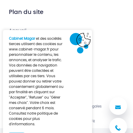
Plan du site
Accueil
Cabinet Magar
et des sociétés
Création d’entreprise
tierces utilisent des cookies sur
www.cabinet-magar.fr
pour
Développement d’entreprise
personnaliser le contenu, les
annonces, et analyser le trafic.
À propos
Vos données de navigation
Actualités
peuvent être collectées et
utilisées par ces tiers. Vous
Contact
pouvez donner ou retirer votre
consentement globalement ou
par finalité en cliquant sur
"Accepter", "Refuser" ou "Gérer
mes choix". Votre choix est
No
Politique de cookies
Mentions légales
conservé pendant 6 mois.
Consultez notre politique de
cookies pour plus
UNE RÉALISATION LUCYAN.FR
d'informations.
03