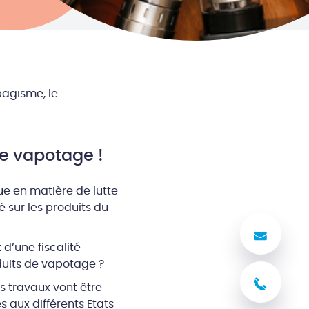
bagisme, le
de vapotage !
e en matière de lutte
 sur les produits du
Nous
 d’une fiscalité
duits de vapotage ?
03 8
s travaux vont être
 aux différents Etats