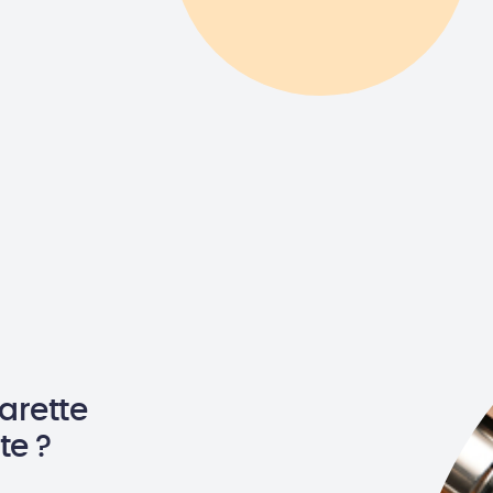
garette
te ?