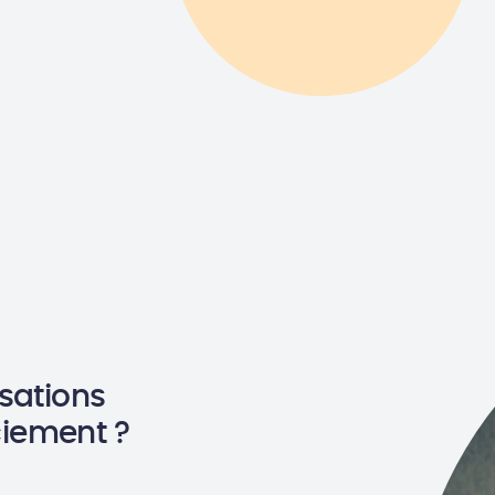
usations
iement ?