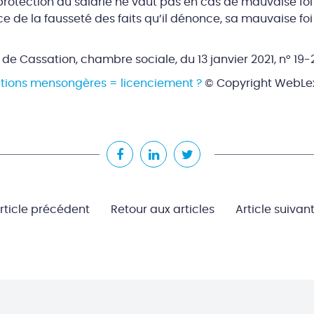
 protection du salarié ne vaut pas en cas de mauvaise foi !
 de la fausseté des faits qu’il dénonce, sa mauvaise foi
 de Cassation, chambre sociale, du 13 janvier 2021, n° 19-
ations mensongères = licenciement ?
© Copyright WebLex
rticle précédent
Retour aux articles
Article suivan