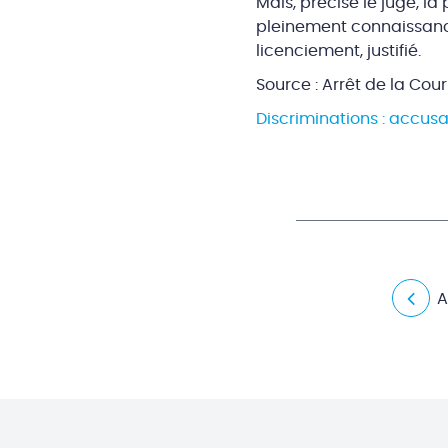
Mais, précise le juge, la
pleinement connaissance
licenciement, justifié.
Source : Arrêt de la Cour
Discriminations : accus
A