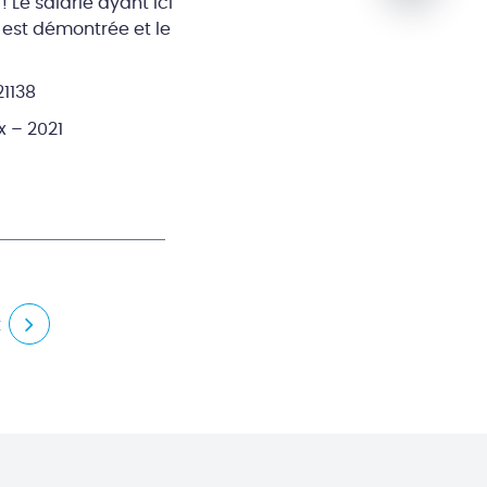
 Le salarié ayant ici
 est démontrée et le
21138
 – 2021
t