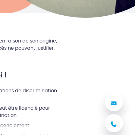
n raison de son origine,
és ne pouvant justifier,
 !
ations de discrimination
Nous
ut être licencié pour
ination.
03 8
licenciement.