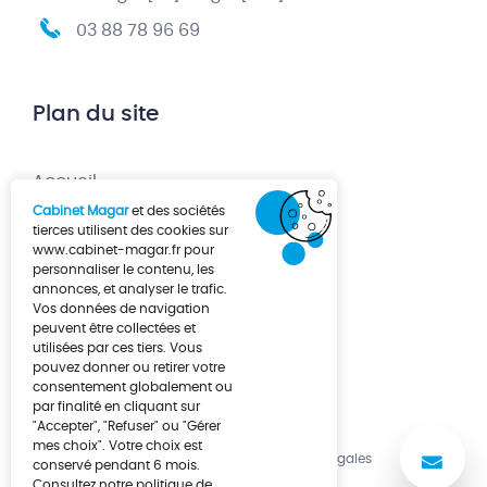
03 88 78 96 69
Plan du site
Accueil
Cabinet Magar
et des sociétés
Création d’entreprise
tierces utilisent des cookies sur
www.cabinet-magar.fr
pour
Développement d’entreprise
personnaliser le contenu, les
annonces, et analyser le trafic.
À propos
Vos données de navigation
Actualités
peuvent être collectées et
utilisées par ces tiers. Vous
Contact
pouvez donner ou retirer votre
consentement globalement ou
par finalité en cliquant sur
"Accepter", "Refuser" ou "Gérer
mes choix". Votre choix est
No
Politique de cookies
Mentions légales
conservé pendant 6 mois.
Consultez notre politique de