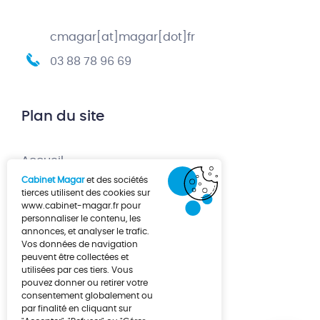
cmagar[at]magar[dot]fr
03 88 78 96 69
Plan du site
Accueil
Cabinet Magar
et des sociétés
Création d’entreprise
tierces utilisent des cookies sur
www.cabinet-magar.fr
pour
Développement d’entreprise
personnaliser le contenu, les
annonces, et analyser le trafic.
À propos
Vos données de navigation
Actualités
peuvent être collectées et
utilisées par ces tiers. Vous
Contact
pouvez donner ou retirer votre
consentement globalement ou
par finalité en cliquant sur