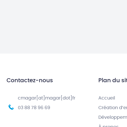
Contactez-nous
Plan du si
cmagar[at]magar[dot]fr
Accueil
03 88 78 96 69
Création d’e
Développeme