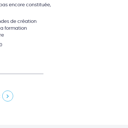
 pas encore constituée,
ndes de création
 la formation
re
0
t