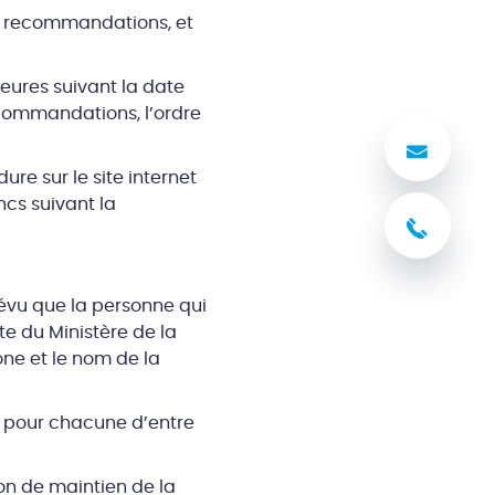
es recommandations, et
eures suivant la date
commandations, l’ordre
Nous
re sur le site internet
ncs suivant la
03 8
révu que la personne qui
e du Ministère de la
one et le nom de la
e pour chacune d’entre
on de maintien de la