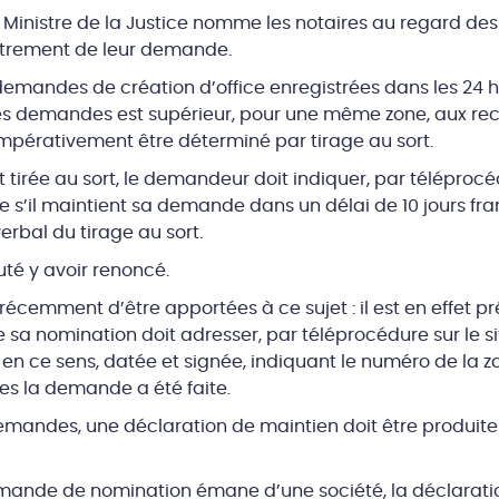
e Ministre de la Justice nomme les notaires au regard d
istrement de leur demande.
emandes de création d’office enregistrées dans les 24 h
es demandes est supérieur, pour une même zone, aux re
pérativement être déterminé par tirage au sort.
irée au sort, le demandeur doit indiquer, par téléprocédu
ce s’il maintient sa demande dans un délai de 10 jours fra
rbal du tirage au sort.
puté y avoir renoncé.
récemment d’être apportées à ce sujet : il est en effet p
a nomination doit adresser, par téléprocédure sur le sit
 en ce sens, datée et signée, indiquant le numéro de la z
s la demande a été faite.
demandes, une déclaration de maintien doit être produit
mande de nomination émane d’une société, la déclarati