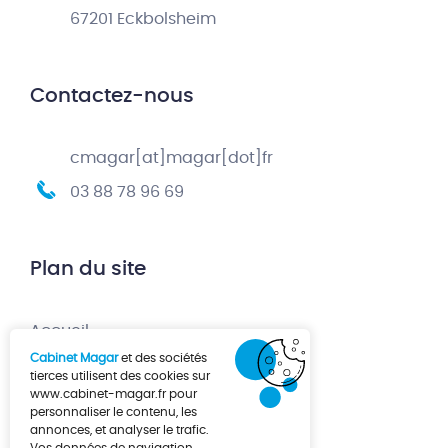
67201 Eckbolsheim
Contactez-nous
cmagar[at]magar[dot]fr
03 88 78 96 69
Plan du site
Accueil
Cabinet Magar
et des sociétés
Création d’entreprise
tierces utilisent des cookies sur
www.cabinet-magar.fr
pour
Développement d’entreprise
personnaliser le contenu, les
annonces, et analyser le trafic.
À propos