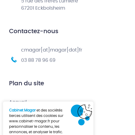
5 rue des frères Lumière
67201 Eckbolsheim
Contactez-nous
cmagar[at]magar[dot]fr
03 88 78 96 69
Plan du site
Accueil
Cabinet Magar
et des sociétés
Création d’entreprise
tierces utilisent des cookies sur
www.cabinet-magar.fr
pour
Développement d’entreprise
personnaliser le contenu, les
annonces, et analyser le trafic.
À propos