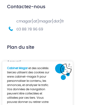
Contactez-nous
cmagar[at]magar[dot]fr
03 88 78 96 69
Plan du site
Accueil
Cabinet Magar
et des sociétés
Création d’entreprise
tierces utilisent des cookies sur
www.cabinet-magar.fr
pour
Développement d’entreprise
personnaliser le contenu, les
annonces, et analyser le trafic.
À propos
Vos données de navigation
Actualités
peuvent être collectées et
utilisées par ces tiers. Vous
Contact
pouvez donner ou retirer votre