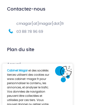
Contactez-nous
cmagar[at]magar[dot]fr
03 88 78 96 69
Plan du site
Accueil
Cabinet Magar
et des sociétés
Création d’entreprise
tierces utilisent des cookies sur
www.cabinet-magar.fr
pour
Développement d’entreprise
personnaliser le contenu, les
annonces, et analyser le trafic.
À propos
Vos données de navigation
Actualités
peuvent être collectées et
utilisées par ces tiers. Vous
Contact
pouvez donner ou retirer votre