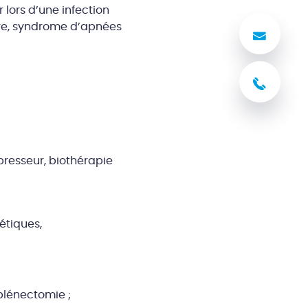
lors d’une infection
re, syndrome d’apnées
Nous
03 8
resseur, biothérapie
étiques,
plénectomie ;