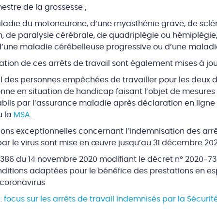
mestre de la grossesse ;
aladie du motoneurone, d’une myasthénie grave, de sclér
, de paralysie cérébrale, de quadriplégie ou hémiplégi
 d’une maladie cérébelleuse progressive ou d’une maladie
tion de ces arrêts de travail sont également mises à jou
vail des personnes empêchées de travailler pour les deux 
ne en situation de handicap faisant l’objet de mesures d
blis par l’assurance maladie après déclaration en ligne 
u la
MSA
.
ions exceptionnelles concernant l’indemnisation des arrê
r le virus sont mise en œuvre jusqu’au 31 décembre 202
386 du 14 novembre 2020 modifiant le décret n° 2020-73 
ditions adaptées pour le bénéfice des prestations en es
coronavirus
 focus sur les arrêts de travail indemnisés par la Sécurit