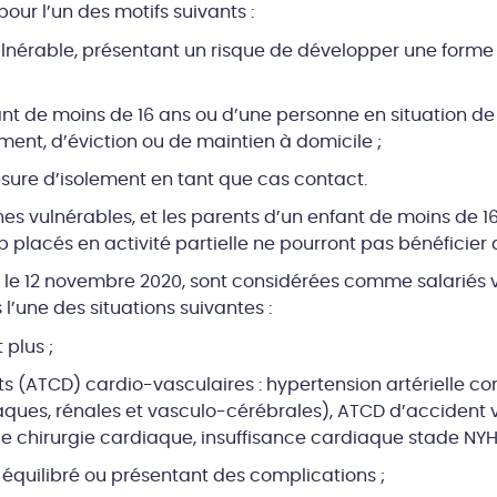
our l’un des motifs suivants :
lnérable, présentant un risque de développer une forme 
ant de moins de 16 ans ou d’une personne en situation de 
ment, d’éviction ou de maintien à domicile ;
esure d’isolement en tant que cas contact.
nes vulnérables, et les parents d’un enfant de moins de 
placés en activité partielle ne pourront pas bénéficier d’u
s le 12 novembre 2020, sont considérées comme salariés v
l’une des situations suivantes :
 plus ;
s (ATCD) cardio-vasculaires : hypertension artérielle c
ques, rénales et vasculo-cérébrales), ATCD d’accident 
 chirurgie cardiaque, insuffisance cardiaque stade NYHA I
 équilibré ou présentant des complications ;