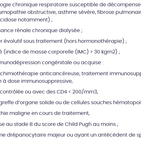
ogie chronique respiratoire susceptible de décompenser 
umopathie obstructive, asthme sévère, fibrose pulmonai
cidose notamment) ;
sance rénale chronique dialysée ;
r évolutif sous traitement (hors hormonothérapie) ;
é (indice de masse corporelle (IMC) > 30 kgm2) ;
mmunodépression congénitale ou acquise :
chimiothérapie anticancéreuse, traitement immunosupp
ie à dose immunosuppressive,
n contrôlée ou avec des CD4 < 200/mm3,
greffe d’organe solide ou de cellules souches hématopoï
hie maligne en cours de traitement,
ose au stade B du score de Child Pugh au moins ;
me drépanocytaire majeur ou ayant un antécédent de s