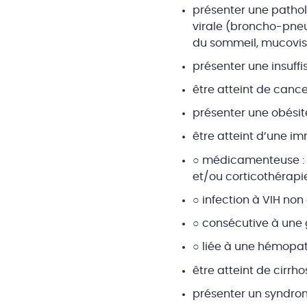
présenter une pathol
virale (broncho-pne
du sommeil, mucovis
présenter une insuffi
être atteint de cance
présenter une obésit
être atteint d’une i
○ médicamenteuse : 
et/ou corticothérap
○ infection à VIH no
○ consécutive à une 
○ liée à une hémopat
être atteint de cirrh
présenter un syndro