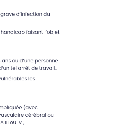
grave d’infection du
handicap faisant l’objet
16 ans ou d’une personne
n tel arrêt de travail..
ulnérables les
ompliquée (avec
vasculaire cérébral ou
II ou IV ;