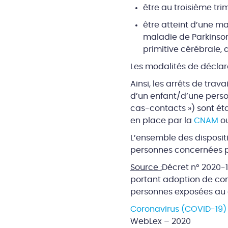
être au troisième tri
être atteint d’une m
maladie de Parkinson
primitive cérébrale,
Les modalités de déclara
Ainsi, les arrêts de tra
d’un enfant/d’une person
cas-contacts ») sont éta
en place par la
CNAM
o
L’ensemble des disposit
personnes concernées pa
Source :
Décret n° 2020-1
portant adoption de con
personnes exposées au 
Coronavirus (COVID-19) :
WebLex – 2020