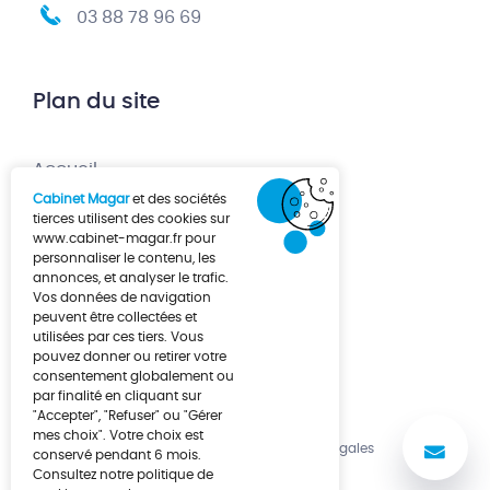
03 88 78 96 69
Plan du site
Accueil
Cabinet Magar
et des sociétés
Création d’entreprise
tierces utilisent des cookies sur
www.cabinet-magar.fr
pour
Développement d’entreprise
personnaliser le contenu, les
annonces, et analyser le trafic.
À propos
Vos données de navigation
Actualités
peuvent être collectées et
utilisées par ces tiers. Vous
Contact
pouvez donner ou retirer votre
consentement globalement ou
par finalité en cliquant sur
"Accepter", "Refuser" ou "Gérer
mes choix". Votre choix est
No
Politique de cookies
Mentions légales
conservé pendant 6 mois.
Consultez notre politique de