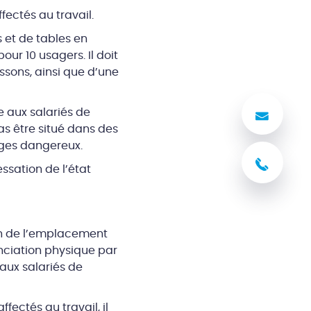
fectés au travail.
 et de tables en
ur 10 usagers. Il doit
ssons, ainsi que d’une
e aux salariés de
Nous
as être situé dans des
nges dangereux.
03 8
essation de l’état
ion de l’emplacement
anciation physique par
aux salariés de
ectés au travail, il