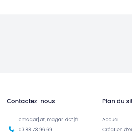
Contactez-nous
Plan du si
cmagar[at]magar[dot]fr
Accueil
03 88 78 96 69
Création d’e