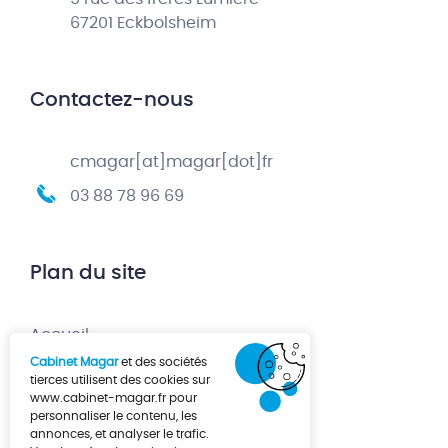
67201 Eckbolsheim
Contactez-nous
cmagar[at]magar[dot]fr
03 88 78 96 69
Plan du site
Accueil
Cabinet Magar
et des sociétés
Création d’entreprise
tierces utilisent des cookies sur
www.cabinet-magar.fr
pour
Développement d’entreprise
personnaliser le contenu, les
annonces, et analyser le trafic.
À propos