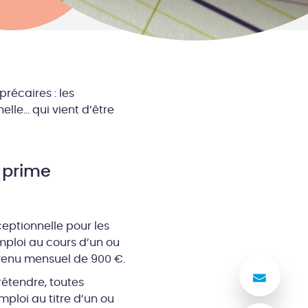
précaires : les
lle… qui vient d’être
 prime
ceptionnelle pour les
mploi au cours d’un ou
evenu mensuel de 900 €.
Nous
rétendre, toutes
ploi au titre d’un ou