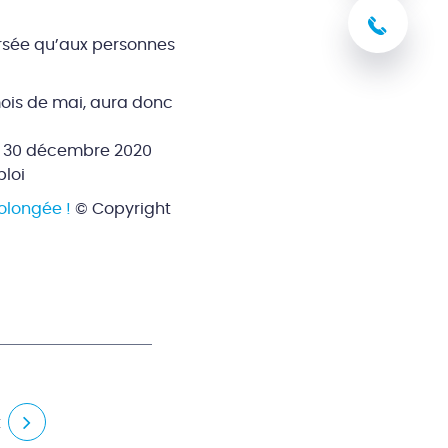
03 8
ersée qu’aux personnes
mois de mai, aura donc
du 30 décembre 2020
ploi
olongée !
© Copyright
t