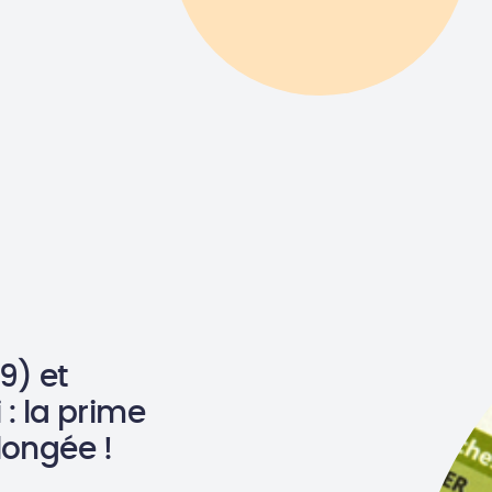
9) et
: la prime
longée !