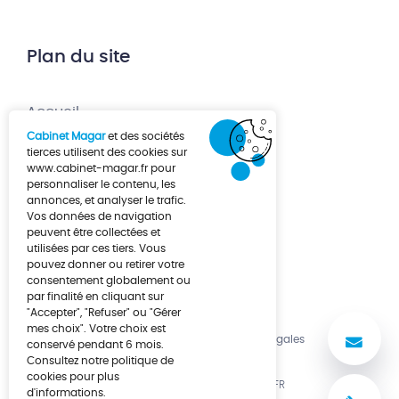
Plan du site
Accueil
Cabinet Magar
et des sociétés
Création d’entreprise
tierces utilisent des cookies sur
www.cabinet-magar.fr
pour
Développement d’entreprise
personnaliser le contenu, les
annonces, et analyser le trafic.
À propos
Vos données de navigation
Actualités
peuvent être collectées et
utilisées par ces tiers. Vous
Contact
pouvez donner ou retirer votre
consentement globalement ou
par finalité en cliquant sur
"Accepter", "Refuser" ou "Gérer
mes choix". Votre choix est
No
Politique de cookies
Mentions légales
conservé pendant 6 mois.
Consultez notre politique de
cookies pour plus
UNE RÉALISATION LUCYAN.FR
d'informations.