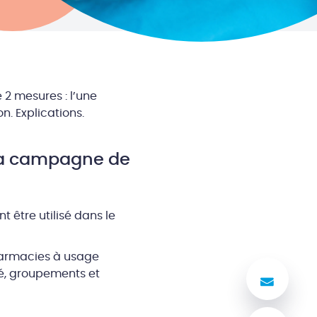
2 mesures : l’une
n. Explications.
 la campagne de
t être utilisé dans le
pharmacies à usage
té, groupements et
Nous