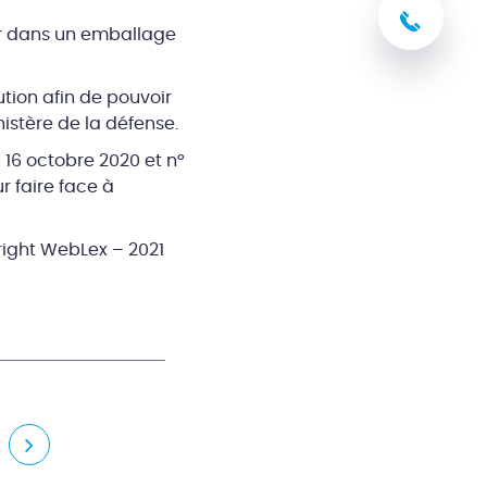
03 8
er dans un emballage
tion afin de pouvoir
nistère de la défense.
 16 octobre 2020 et n°
 faire face à
ight WebLex – 2021
t