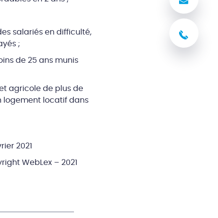
Nous
salariés en difficulté,
03 8
ayés ;
moins de 25 ans munis
et agricole de plus de
n logement locatif dans
rier 2021
right WebLex – 2021