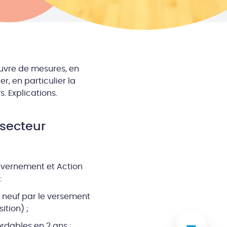
uvre de mesures, en
r, en particulier la
. Explications.
 secteur
ouvernement et Action
:
neuf par le versement
ition) ;
rdables en 2 ans ;