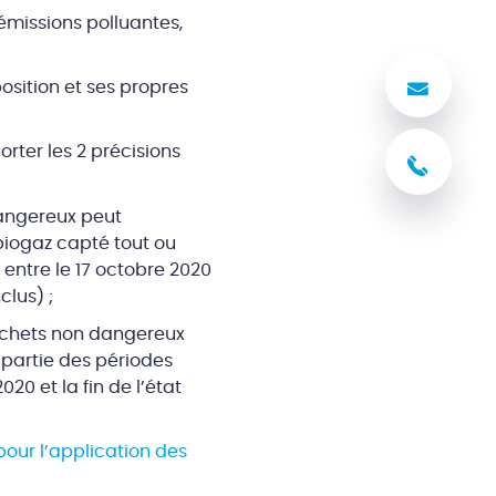
missions polluantes,
Nous
sition et ses propres
rter les 2 précisions
03 8
dangereux peut
biogaz capté tout ou
 entre le 17 octobre 2020
clus) ;
déchets non dangereux
 partie des périodes
020 et la fin de l’état
our l’application des