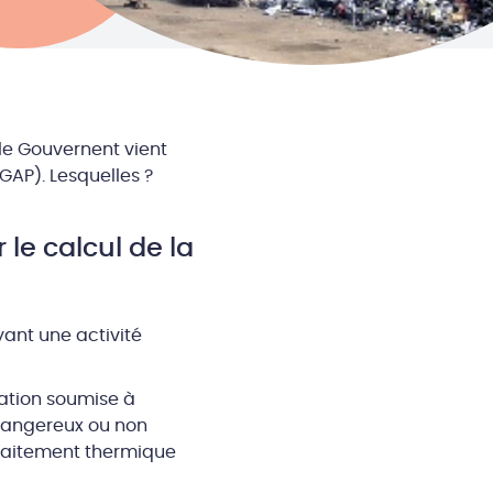
 le Gouvernent vient
TGAP). Lesquelles ?
le calcul de la
yant une activité
lation soumise à
 dangereux ou non
 traitement thermique