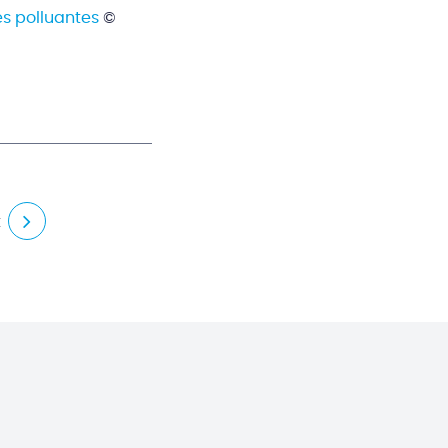
és polluantes
©
t