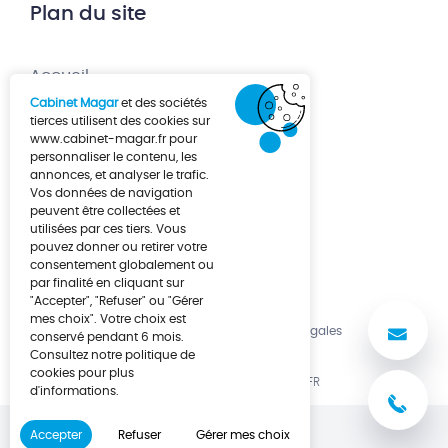
Plan du site
Accueil
Cabinet Magar
et des sociétés
Création d’entreprise
tierces utilisent des cookies sur
www.cabinet-magar.fr
pour
Développement d’entreprise
personnaliser le contenu, les
annonces, et analyser le trafic.
À propos
Vos données de navigation
Actualités
peuvent être collectées et
utilisées par ces tiers. Vous
Contact
pouvez donner ou retirer votre
consentement globalement ou
par finalité en cliquant sur
"Accepter", "Refuser" ou "Gérer
mes choix". Votre choix est
No
Politique de cookies
Mentions légales
conservé pendant 6 mois.
Consultez notre politique de
cookies pour plus
UNE RÉALISATION LUCYAN.FR
d'informations.
03
Accepter
Refuser
Gérer mes choix