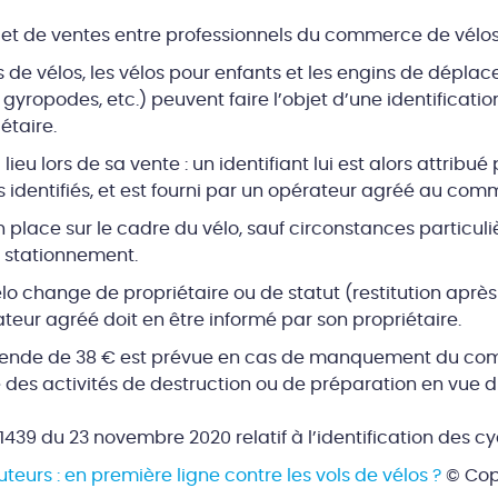
objet de ventes entre professionnels du commerce de vélos
 de vélos, les vélos pour enfants et les engins de dépla
, gyropodes, etc.) peuvent faire l’objet d’une identificat
étaire.
 lieu lors de sa vente : un identifiant lui est alors attribu
os identifiés, et est fourni par un opérateur agréé au com
n place sur le cadre du vélo, sauf circonstances particulière
en stationnement.
vélo change de propriétaire ou de statut (restitution après
rateur agréé doit en être informé par son propriétaire.
amende de 38 € est prévue en cas de manquement du co
 des activités de destruction ou de préparation en vue d
1439 du 23 novembre 2020 relatif à l’identification des cy
eurs : en première ligne contre les vols de vélos ?
© Cop