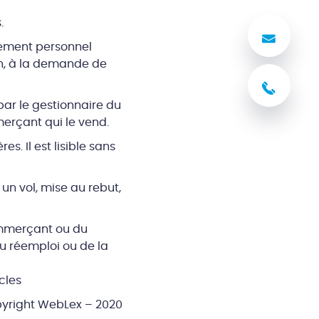
.
Nous
cement personnel
ion, à la demande de
03 8
é par le gestionnaire du
merçant qui le vend.
s. Il est lisible sans
 un vol, mise au rebut,
mmerçant ou du
u réemploi ou de la
cles
yright WebLex – 2020