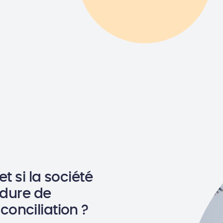
t si la société
édure de
onciliation ?