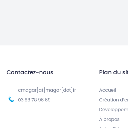
Contactez-nous
Plan du si
cmagar[at]magar[dot]fr
Accueil
03 88 78 96 69
Création d’e
Développeme
À propos