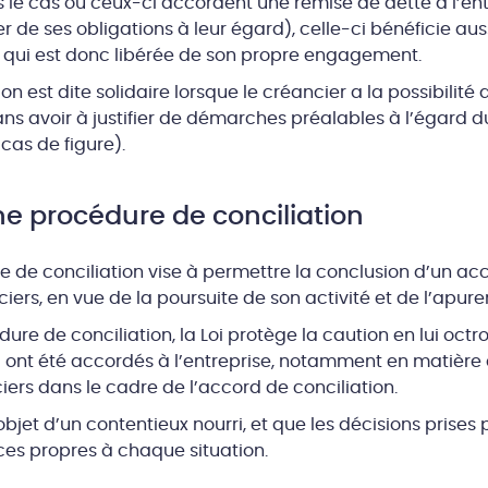
 le cas où ceux-ci accordent une remise de dette à l’ent
 de ses obligations à leur égard), celle-ci bénéficie auss
), qui est donc libérée de son propre engagement.
n est dite solidaire lorsque le créancier a la possibilité 
ns avoir à justifier de démarches préalables à l’égard d
 cas de figure).
ne procédure de conciliation
re de conciliation vise à permettre la conclusion d’un a
ciers, en vue de la poursuite de son activité et de l’apur
ure de conciliation, la Loi protège la caution en lui oc
ont été accordés à l’entreprise, notamment en matière 
iers dans le cadre de l’accord de conciliation.
’objet d’un contentieux nourri, et que les décisions prises 
ces propres à chaque situation.