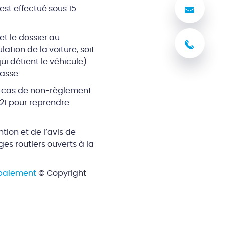
est effectué sous 15
Nous
et le dossier au
03 8
lation de la voiture, soit
ui détient le véhicule)
asse.
n cas de non-règlement
021 pour reprendre
tion et de l’avis de
es routiers ouverts à la
 paiement
© Copyright