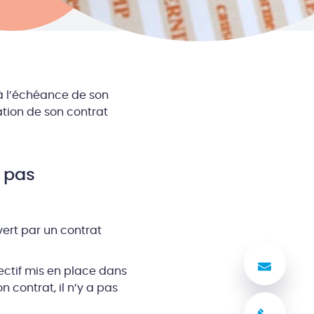
 à l’échéance de son
ation de son contrat
= pas
vert par un contrat
Nous
lectif mis en place dans
n contrat, il n’y a pas