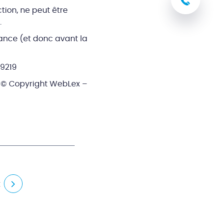
03 8
tion, ne peut être
.
éance (et donc avant la
19219
© Copyright WebLex –
t