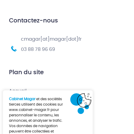
Contactez-nous
cmagar[at]magar[dot]fr
03 88 78 96 69
Plan du site
Accueil
Cabinet Magar
et des sociétés
Création d’entreprise
tierces utilisent des cookies sur
www.cabinet-magar.fr
pour
Développement d’entreprise
personnaliser le contenu, les
annonces, et analyser le trafic.
À propos
Vos données de navigation
Actualités
peuvent être collectées et