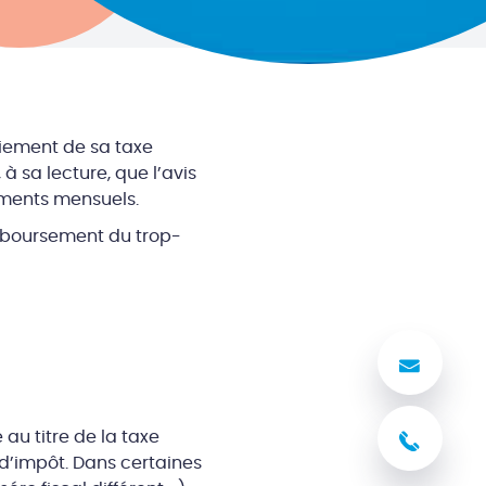
iement de sa taxe
à sa lecture, que l’avis
ements mensuels.
remboursement du trop-
Nous
au titre de la taxe
03 8
d’impôt. Dans certaines