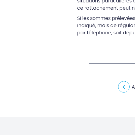
situations particulière
ce rattachement peut ne 
Si les sommes prélevées 
indiqué, mais de régular
par téléphone, soit depui
A