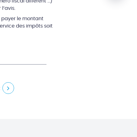
ro fiscal différent …)
l’avis.
s payer le montant
ervice des impôts soit
t