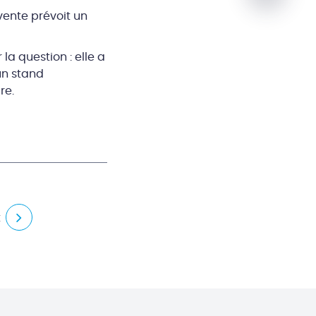
vente prévoit un
la question : elle a
un stand
re.
t