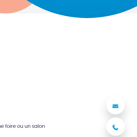
Nous
e foire ou un salon
03 8