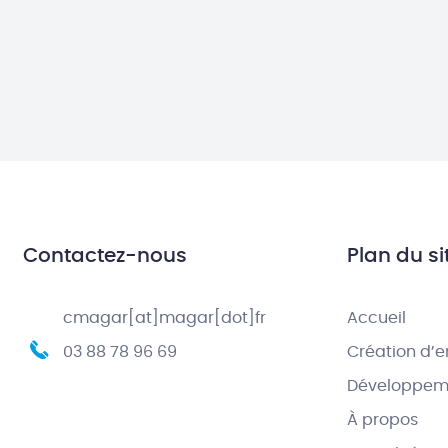
Contactez-nous
Plan du si
cmagar[at]magar[dot]fr
Accueil
03 88 78 96 69
Création d’e
Développeme
À propos