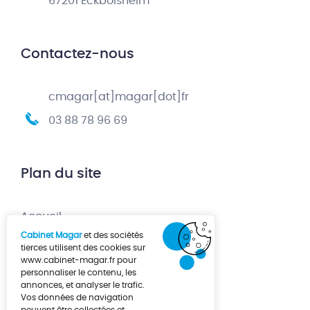
67201 Eckbolsheim
Contactez-nous
cmagar[at]magar[dot]fr
03 88 78 96 69
Plan du site
Accueil
Cabinet Magar
et des sociétés
Création d’entreprise
tierces utilisent des cookies sur
www.cabinet-magar.fr
pour
Développement d’entreprise
personnaliser le contenu, les
annonces, et analyser le trafic.
À propos
Vos données de navigation