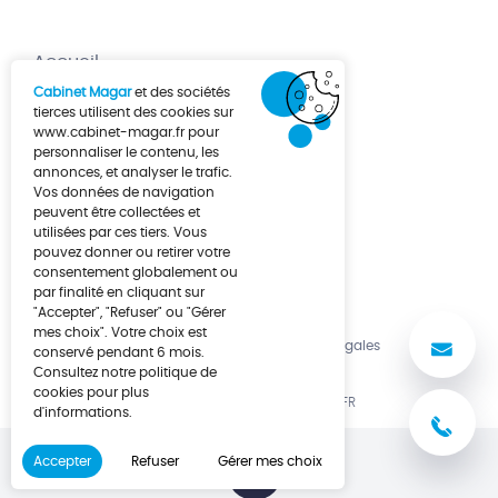
Accueil
Cabinet Magar
et des sociétés
Création d’entreprise
tierces utilisent des cookies sur
www.cabinet-magar.fr
pour
Développement d’entreprise
personnaliser le contenu, les
annonces, et analyser le trafic.
À propos
Vos données de navigation
Actualités
peuvent être collectées et
utilisées par ces tiers. Vous
Contact
pouvez donner ou retirer votre
consentement globalement ou
par finalité en cliquant sur
"Accepter", "Refuser" ou "Gérer
mes choix". Votre choix est
No
Politique de cookies
Mentions légales
conservé pendant 6 mois.
Consultez notre politique de
cookies pour plus
UNE RÉALISATION LUCYAN.FR
d'informations.
03
Accepter
Refuser
Gérer mes choix