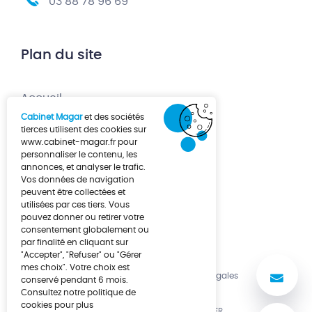
03 88 78 96 69
Plan du site
Accueil
Cabinet Magar
et des sociétés
Création d’entreprise
tierces utilisent des cookies sur
www.cabinet-magar.fr
pour
Développement d’entreprise
personnaliser le contenu, les
annonces, et analyser le trafic.
À propos
Vos données de navigation
Actualités
peuvent être collectées et
utilisées par ces tiers. Vous
Contact
pouvez donner ou retirer votre
consentement globalement ou
par finalité en cliquant sur
"Accepter", "Refuser" ou "Gérer
mes choix". Votre choix est
No
Politique de cookies
Mentions légales
conservé pendant 6 mois.
Consultez notre politique de
cookies pour plus
UNE RÉALISATION LUCYAN.FR