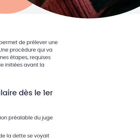
i permet de prélever une
 Une procédure qui va
nes étapes, requises
e initiées avant la
aire dès le 1er
tion préalable du juge
 de la dette se voyait