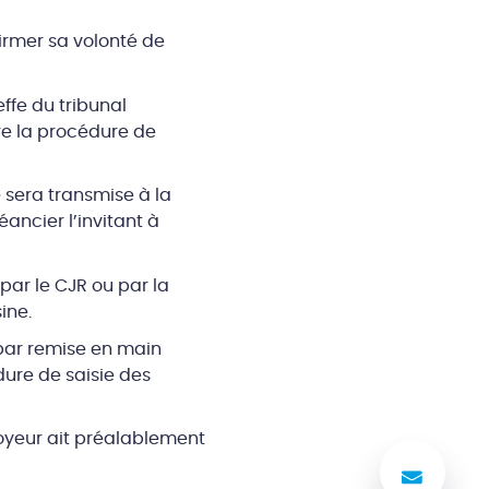
firmer sa volonté de
effe du tribunal
re la procédure de
e sera transmise à la
ancier l’invitant à
par le CJR ou par la
ine.
t par remise en main
dure de saisie des
loyeur ait préalablement
Nous