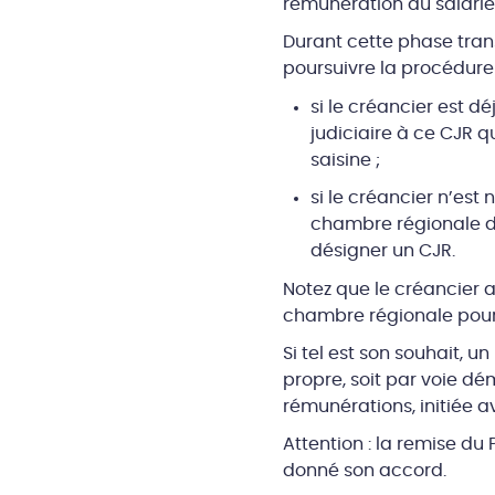
rémunération au salarié
Durant cette phase trans
poursuivre la procédure 
si le créancier est d
judiciaire à ce CJR 
saisine ;
si le créancier n’est 
chambre régionale de
désigner un CJR.
Notez que le créancier 
chambre régionale pour 
Si tel est son souhait, u
propre, soit par voie dé
rémunérations, initiée a
Attention : la remise d
donné son accord.