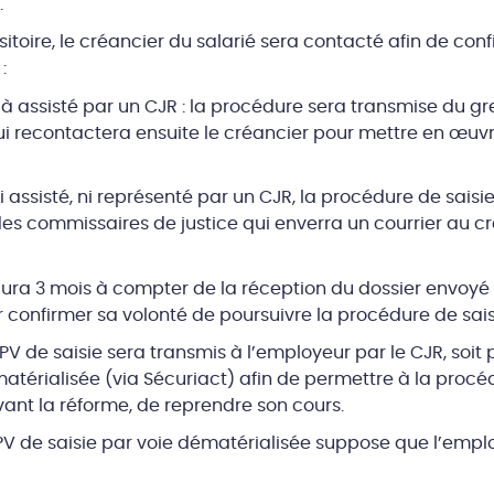
.
itoire, le créancier du salarié sera contacté afin de con
:
éjà assisté par un CJR : la procédure sera transmise du gr
qui recontactera ensuite le créancier pour mettre en œuv
ni assisté, ni représenté par un CJR, la procédure de saisi
s commissaires de justice qui enverra un courrier au cré
aura 3 mois à compter de la réception du dossier envoyé 
confirmer sa volonté de poursuivre la procédure de sais
n PV de saisie sera transmis à l’employeur par le CJR, soi
matérialisée (via Sécuriact) afin de permettre à la procé
vant la réforme, de reprendre son cours.
u PV de saisie par voie dématérialisée suppose que l’emp