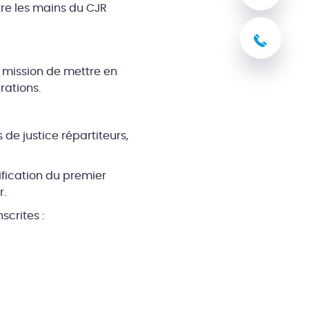
ntre les mains du CJR
03 8
a mission de mettre en
rations.
de justice répartiteurs,
ification du premier
r.
scrites :