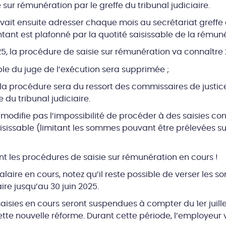
e sur rémunération par le greffe du tribunal judiciaire.
vait ensuite adresser chaque mois au secrétariat greffe d
ant est plafonné par la quotité saisissable de la rémuné
2025, la procédure de saisie sur rémunération va connaître
ble du juge de l’exécution sera supprimée ;
la procédure sera du ressort des commissaires de justice
e du tribunal judiciaire.
modifie pas l’impossibilité de procéder à des saisies cons
sissable (limitant les sommes pouvant être prélevées sur 
 les procédures de saisie sur rémunération en cours !
salaire en cours, notez qu’il reste possible de verser les
aire jusqu’au 30 juin 2025.
saisies en cours seront suspendues à compter du 1er juill
ette nouvelle réforme. Durant cette période, l’employeur v