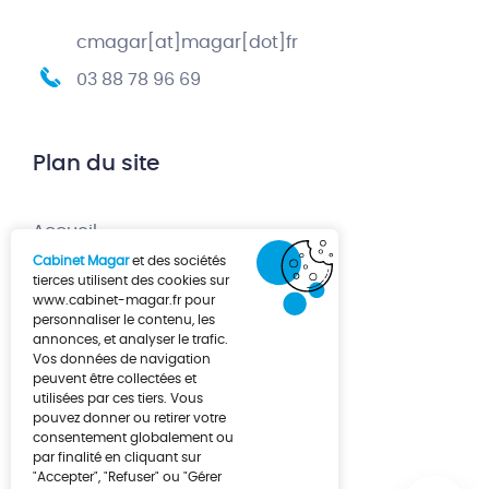
cmagar[at]magar[dot]fr
03 88 78 96 69
Plan du site
Accueil
Cabinet Magar
et des sociétés
Création d’entreprise
tierces utilisent des cookies sur
www.cabinet-magar.fr
pour
Développement d’entreprise
personnaliser le contenu, les
annonces, et analyser le trafic.
À propos
Vos données de navigation
Actualités
peuvent être collectées et
utilisées par ces tiers. Vous
Contact
pouvez donner ou retirer votre
consentement globalement ou
par finalité en cliquant sur
"Accepter", "Refuser" ou "Gérer