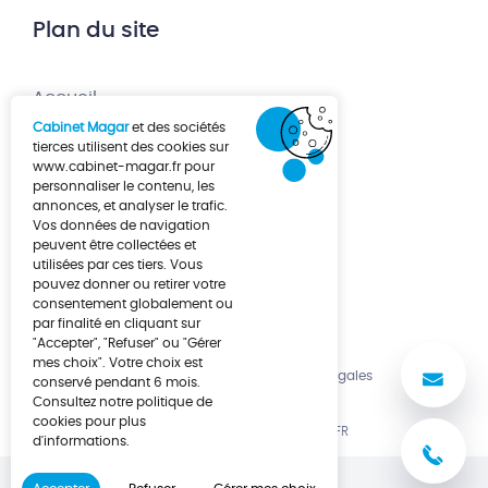
Plan du site
Accueil
Cabinet Magar
et des sociétés
Création d’entreprise
tierces utilisent des cookies sur
www.cabinet-magar.fr
pour
Développement d’entreprise
personnaliser le contenu, les
annonces, et analyser le trafic.
À propos
Vos données de navigation
Actualités
peuvent être collectées et
utilisées par ces tiers. Vous
Contact
pouvez donner ou retirer votre
consentement globalement ou
par finalité en cliquant sur
"Accepter", "Refuser" ou "Gérer
mes choix". Votre choix est
No
Politique de cookies
Mentions légales
conservé pendant 6 mois.
Consultez notre politique de
cookies pour plus
UNE RÉALISATION LUCYAN.FR
d'informations.
03