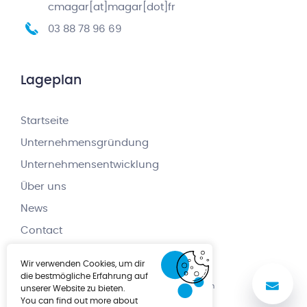
cmagar[at]magar[dot]fr
03 88 78 96 69
Lageplan
Startseite
Unternehmensgründung
Unternehmensentwicklung
Über uns
News
Contact
Wir verwenden Cookies, um dir
die bestmögliche Erfahrung auf
No
Cookie-Richtlinie
Impressum
unserer Website zu bieten.
You can find out more about